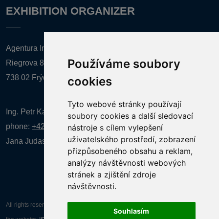
EXHIBITION ORGANIZER
Agentura Inforpres, s.r.o.
Používáme soubory
Riegrova 857
738 02 Frýdek-Místek
cookies
Tyto webové stránky používají
Ing. Petr Kalenda,
soubory cookies a další sledovací
phone:
+420 777 080 867
(EN comunication)
nástroje s cílem vylepšení
uživatelského prostředí, zobrazení
Jana Judasová, administration
phone:
+420 737 169 106
přizpůsobeného obsahu a reklam,
analýzy návštěvnosti webových
stránek a zjištění zdroje
návštěvnosti.
All rights reserved AGENTURA INFORPRES s.r.o. Creation and operation of
Souhlasím