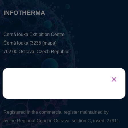
INFOTHERMA
Černá louka Exhibition Centre
Černá louka (3235 (
mapa
)
702 00 Ostrava, Czech Republic
TAX: 26832721 VAT: CZ 26832721
Registered in the commercial register maintained by
by the Regional Court in Ostrava, section C, insert: 27911.