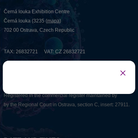
Černá louka Exhibition Centre
Černá louka (3235 (
mapa
)
702 00 Ostrava, Czech Republic
TAX: 26832721 VAT: CZ 26832721
Registered in the commercial register maintained by
by the Regional Court in Ostrava, section C, insert: 27911.