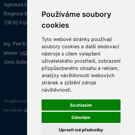
Agentura Inforpres, s.r.o.
Používáme soubory
Riegrova 857
738 02 Frýdek-Místek
cookies
Tyto webové stránky používají
Ing. Petr Kalenda,
soubory cookies a další sledovací
phone:
+420 777 080 867
(EN comunication)
nástroje s cílem vylepšení
uživatelského prostředí, zobrazení
Jana Judasová, administration
phone:
+420 737 169 106
přizpůsobeného obsahu a reklam,
analýzy návštěvnosti webových
stránek a zjištění zdroje
návštěvnosti.
All rights reserved AGENTURA INFORPRES s.r.o. Creation and operation of
Souhlasím
the website:
ISSA CZECH s.r.o.
Odmítám
Upravit mé předvolby