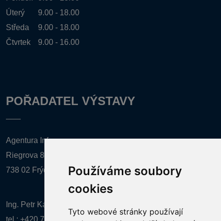
Úterý
9.00 - 18.00
Středa
9.00 - 18.00
Čtvrtek
9.00 - 16.00
POŘADATEL VÝSTAVY
Agentura Inforpres, s.r.o.
Riegrova 857
Používáme soubory
738 02 Frýdek-Místek
cookies
Ing. Petr Kalenda,
Tyto webové stránky používají
tel.:
+420 777 080 867
(EN comunication)