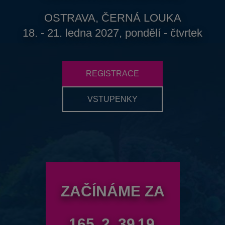
OSTRAVA, ČERNÁ LOUKA
18. - 21. ledna 2027, pondělí - čtvrtek
REGISTRACE
VSTUPENKY
ZAČÍNÁME ZA
165
2
39
17