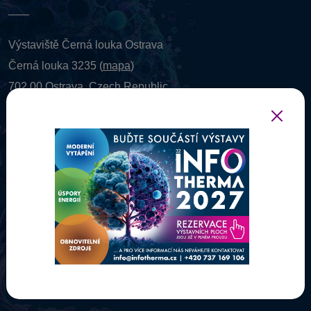
Výstaviště Černá louka Ostrava
Černá louka 3235 (
mapa
)
702 00 Ostrava, Czech Republic
IČO: 26832721 DIČ: CZ 26832721
Zapsáno v obchodním rejstříku vedeném
Krajským soudem
v Ostravě, oddíl C, vložka: 27911.