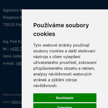
Agentura Inforpres, s.r.o.
Riegrova 857
Používáme soubory
738 02 Frýdek-Místek
cookies
Ing. Petr Kalenda,
Tyto webové stránky používají
tel.:
+420 777 080 867
(EN comunication)
soubory cookies a další sledovací
Jana Judasová, administrativa
tel.:
+420 737 169 106
nástroje s cílem vylepšení
uživatelského prostředí, zobrazení
e-mail.:
info@infotherma.cz
přizpůsobeného obsahu a reklam,
analýzy návštěvnosti webových
stránek a zjištění zdroje
návštěvnosti.
Všechna práva vyhrazena AGENTURA INFORPRES s.r.o. Tvorba a provoz
Souhlasím
webu:
ISSA CZECH s.r.o.
Odmítám