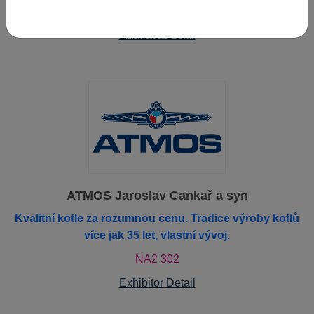
NA2 338
Exhibitor Detail
ATMOS Jaroslav Cankař a syn
Kvalitní kotle za rozumnou cenu. Tradice výroby kotlů
více jak 35 let, vlastní vývoj.
NA2 302
Exhibitor Detail