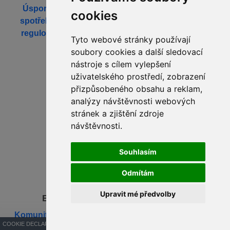
Úsporný kotel na dřevo. Vysoká účinnost, nízká
cookies
spotřeba. Méně přikládání a čistý provoz. Vysoká
regulovatelnost, komfortní obsluha, nízké emise,
Tyto webové stránky používají
ovládání online, 7 let záruka.
soubory cookies a další sledovací
NA2 344
nástroje s cílem vylepšení
uživatelského prostředí, zobrazení
Exhibitor Detail
přizpůsobeného obsahu a reklam,
analýzy návštěvnosti webových
stránek a zjištění zdroje
návštěvnosti.
Souhlasím
Odmítám
Upravit mé předvolby
BlueBen servisní a.s. / iKomunita
Komunitní energetika pro SVJ, bytové domy, města,
COOKIE DECLARATION
obce.