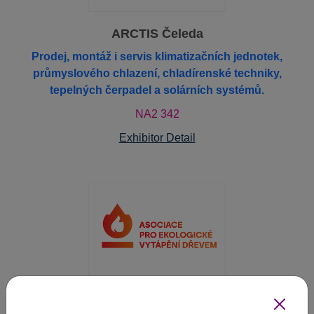
ARCTIS Čeleda
Prodej, montáž i servis klimatizačních jednotek,
průmyslového chlazení, chladírenské techniky,
tepelných čerpadel a solárních systémů.
NA2 342
Exhibitor Detail
Asociace pro ekologické vytápění dřevem, z.s.