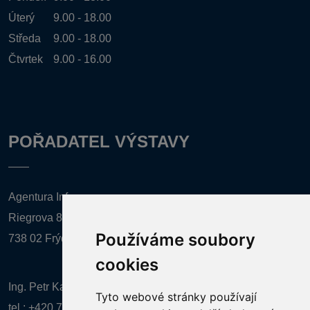
Úterý
9.00 - 18.00
Středa
9.00 - 18.00
Čtvrtek
9.00 - 16.00
POŘADATEL VÝSTAVY
Agentura Inforpres, s.r.o.
Riegrova 857
Používáme soubory
738 02 Frýdek-Místek
cookies
Ing. Petr Kalenda,
Tyto webové stránky používají
tel.:
+420 777 080 867
(EN comunication)