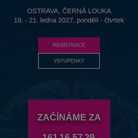
OSTRAVA, ČERNÁ LOUKA
18. - 21. ledna 2027, pondělí - čtvrtek
REGISTRACE
VSTUPENKY
ZAČÍNÁME ZA
161
16
57
28