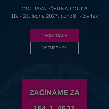
OSTRAVA, ČERNÁ LOUKA
18. - 21. ledna 2027, pondělí - čtvrtek
REGISTRACE
VSTUPENKY
ZAČÍNÁME ZA
164
1
45
22