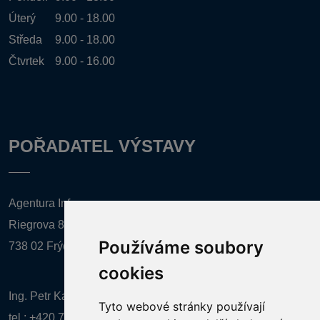
Úterý
9.00 - 18.00
Středa
9.00 - 18.00
Čtvrtek
9.00 - 16.00
POŘADATEL VÝSTAVY
Agentura Inforpres, s.r.o.
Riegrova 857
Používáme soubory
738 02 Frýdek-Místek
cookies
Ing. Petr Kalenda,
Tyto webové stránky používají
tel.:
+420 777 080 867
(EN comunication)