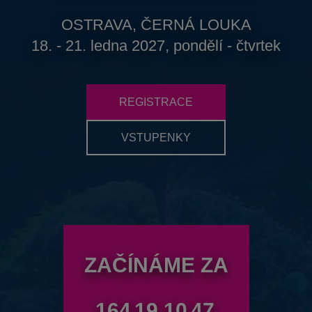
OSTRAVA, ČERNÁ LOUKA
18. - 21. ledna 2027, pondělí - čtvrtek
REGISTRACE
VSTUPENKY
ZAČÍNÁME ZA
164
19
10
45