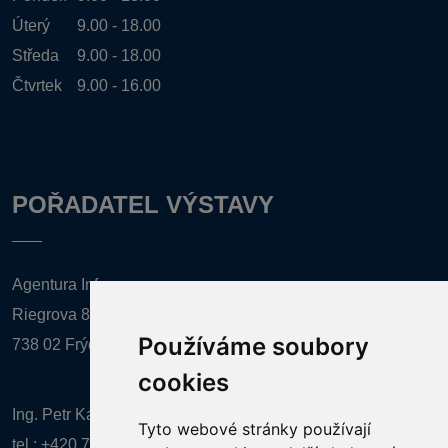
Úterý
9.00 - 18.00
Středa
9.00 - 18.00
Čtvrtek
9.00 - 16.00
POŘADATEL VÝSTAVY
Agentura Inforpres, s.r.o.
Riegrova 857
Používáme soubory
738 02 Frýdek-Místek
cookies
Ing. Petr Kalenda,
Tyto webové stránky používají
tel.:
+420 777 080 867
(EN comunication)