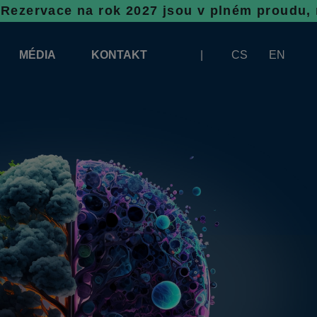
a rok 2027 jsou v plném proudu, neváhejte, 
MÉDIA
KONTAKT
CS
EN
LOGA KE STAŽENÍ
BANNERY KE STAŽENÍ
A VYKLÁDKU
ČLÁNKY
ZÁŠTITY VÝSTAVY INFOTHERMA
FOTOGALERIE