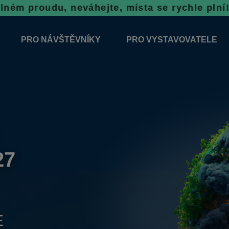
 neváhejte, místa se rychle plní!
Rezervace n
PRO NÁVŠTĚVNÍKY
PRO VYSTAVOVATELE
2026
ODBORNÝ DOPROVODNÝ PROGRAM
ZÁVAZNÁ PŘIHLÁŠKA
ÝSTAVNÍCH PLOCH 2026
VŠEOBECNÉ INFORMACE
INFORMACE K VÝSTAVĚ
SOUTĚŽE
REZERVAČNÍ SYSTÉM N
PORADENSKÉ STÁNKY
TOP VÝROBEK
VSTUPNÉ
27
NOVINKY 2026
E