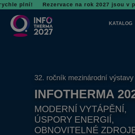
í! R
ezervace na rok 2027 jsou v plném proudu,
KATALOG
KATALOG 
PLÁNKY V
32. ročník mezinárodní výstavy
INFOTHERMA 20
MODERNÍ VYTÁPĚNÍ,
ÚSPORY ENERGIÍ,
OBNOVITELNÉ ZDROJ