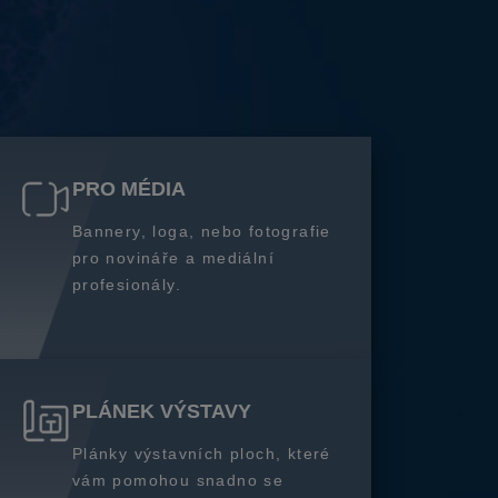
PRO MÉDIA
Bannery, loga, nebo fotografie
pro novináře a mediální
profesionály.
PLÁNEK VÝSTAVY
Plánky výstavních ploch, které
vám pomohou snadno se