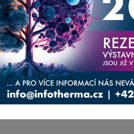
aměřené na váš obor.
ernější produkty, aktuality a služby, které
oucí náklady spojené s energiemi. Zároveň tato
atika energií a úspor v nejbližší době ubírat. Je
měnách přístupu budou některé objekty dlouhodobě
ípadě provozně extrémně nákladné.