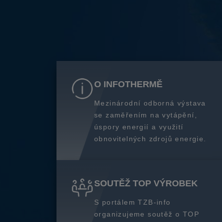
O INFOTHERMĚ
Mezinárodní odborná výstava
se zaměřením na vytápění,
úspory energií a využití
obnovitelných zdrojů energie.
SOUTĚŽ TOP VÝROBEK
S portálem TZB-info
organizujeme soutěž o TOP