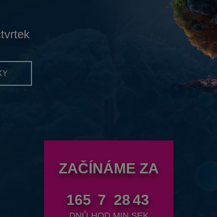
čtvrtek
KY
ZAČÍNÁME ZA
165
7
28
41
DNŮ
HOD.
MIN.
SEK.