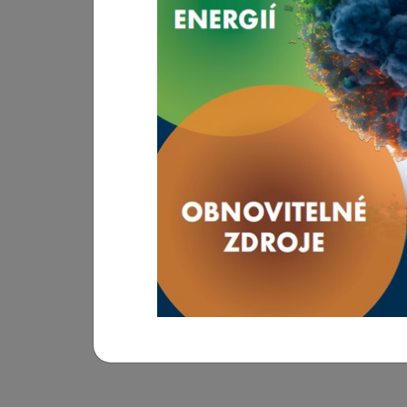
INFOTHERMA 2026
Mezinárodní výstavy, kongresy a další akce z
Hlavním posláním výstavy je prezentovat nejmod
potencionálním zákazníkům dokáží snížit rost
výstava ukazuje směry, kterými se bude problem
zřejmé, že bez inovací, chytrých řešení či z
ekonomicky neudržitelné nebo v nejlepším př
REGISTRACE