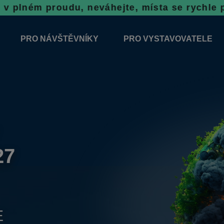
du, neváhejte, místa se rychle plní!
Rezervac
PRO NÁVŠTĚVNÍKY
PRO VYSTAVOVATELE
2026
ODBORNÝ DOPROVODNÝ PROGRAM
ZÁVAZNÁ PŘIHLÁŠKA
ÝSTAVNÍCH PLOCH 2026
VŠEOBECNÉ INFORMACE
INFORMACE K VÝSTAVĚ
SOUTĚŽE
REZERVAČNÍ SYSTÉM N
PORADENSKÉ STÁNKY
TOP VÝROBEK
VSTUPNÉ
27
NOVINKY 2026
E