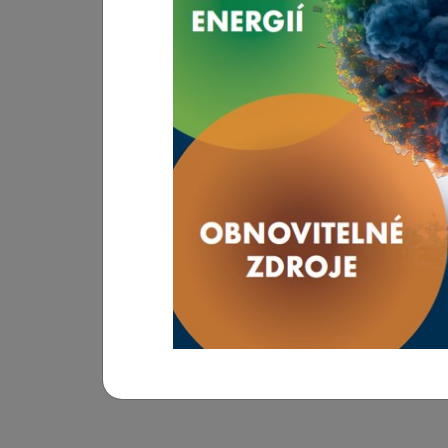
INFOTHERMA 2026
Mezinárodní výstavy, kongresy a další akce z
Hlavním posláním výstavy je prezentovat nejmod
potencionálním zákazníkům dokáží snížit rost
výstava ukazuje směry, kterými se bude problem
zřejmé, že bez inovací, chytrých řešení či z
ekonomicky neudržitelné nebo v nejlepším př
REGISTRACE