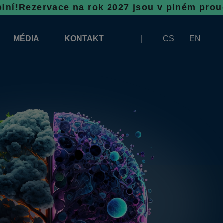
e na rok 2027 jsou v plném proudu, neváhej
MÉDIA
KONTAKT
CS
EN
LOGA KE STAŽENÍ
BANNERY KE STAŽENÍ
A VYKLÁDKU
ČLÁNKY
ZÁŠTITY VÝSTAVY INFOTHERMA
FOTOGALERIE