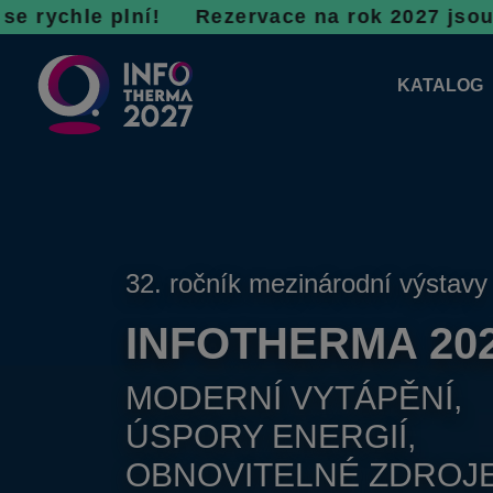
plní! R
ezervace na rok 2027 jsou v plném prou
KATALOG
KATALOG 
PLÁNKY V
32. ročník mezinárodní výstavy
INFOTHERMA 20
MODERNÍ VYTÁPĚNÍ,
ÚSPORY ENERGIÍ,
OBNOVITELNÉ ZDROJ