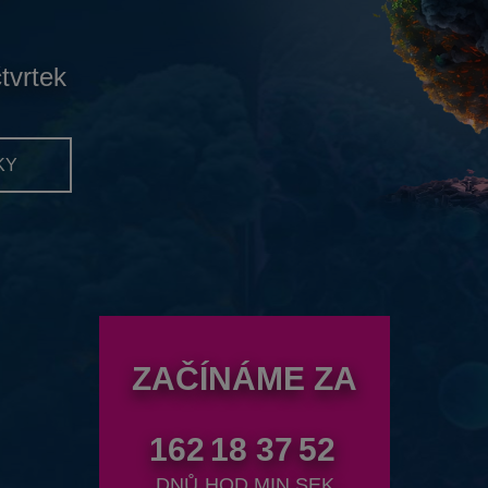
čtvrtek
KY
ZAČÍNÁME ZA
162
18
37
50
DNŮ
HOD.
MIN.
SEK.