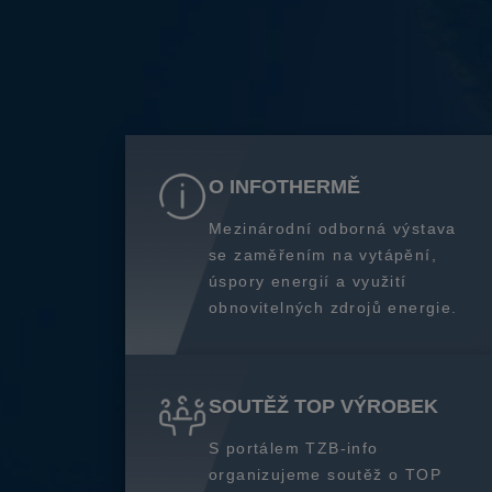
O INFOTHERMĚ
Mezinárodní odborná výstava
se zaměřením na vytápění,
úspory energií a využití
obnovitelných zdrojů energie.
SOUTĚŽ TOP VÝROBEK
S portálem TZB-info
organizujeme soutěž o TOP