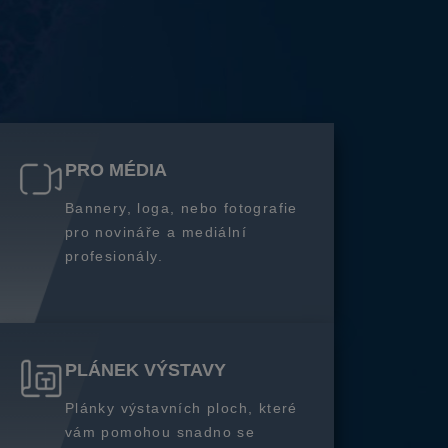
PRO MÉDIA
Bannery, loga, nebo fotografie
pro novináře a mediální
profesionály.
PLÁNEK VÝSTAVY
Plánky výstavních ploch, které
vám pomohou snadno se