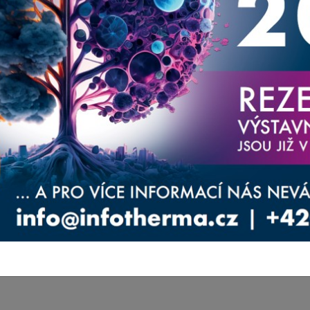
aměřené na váš obor.
ernější produkty, aktuality a služby, které
oucí náklady spojené s energiemi. Zároveň tato
atika energií a úspor v nejbližší době ubírat. Je
měnách přístupu budou některé objekty dlouhodobě
ípadě provozně extrémně nákladné.