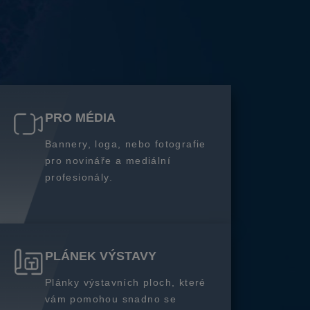
PRO MÉDIA
Bannery, loga, nebo fotografie
pro novináře a mediální
profesionály.
PLÁNEK VÝSTAVY
Plánky výstavních ploch, které
vám pomohou snadno se