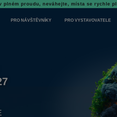
u, neváhejte, místa se rychle plní!
Rezervace
PRO NÁVŠTĚVNÍKY
PRO VYSTAVOVATELE
2026
ODBORNÝ DOPROVODNÝ PROGRAM
ZÁVAZNÁ PŘIHLÁŠKA
ÝSTAVNÍCH PLOCH 2026
VŠEOBECNÉ INFORMACE
INFORMACE K VÝSTAVĚ
SOUTĚŽE
REZERVAČNÍ SYSTÉM N
PORADENSKÉ STÁNKY
TOP VÝROBEK
VSTUPNÉ
27
NOVINKY 2026
E