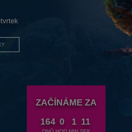
čtvrtek
KY
ZAČÍNÁME ZA
164
0
1
9
DNŮ
HOD.
MIN.
SEK.