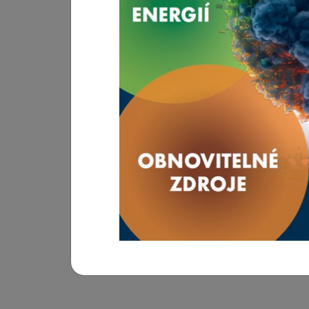
INFOTHERMA 2026
Mezinárodní výstavy, kongresy a další akce z
Hlavním posláním výstavy je prezentovat nejmod
potencionálním zákazníkům dokáží snížit rost
výstava ukazuje směry, kterými se bude problem
zřejmé, že bez inovací, chytrých řešení či z
ekonomicky neudržitelné nebo v nejlepším př
REGISTRACE