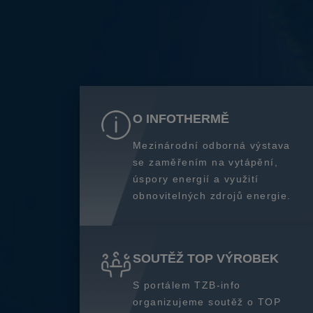
O INFOTHERMĚ
Mezinárodní odborná výstava
se zaměřením na vytápění,
úspory energií a využití
obnovitelných zdrojů energie.
SOUTĚŽ TOP VÝROBEK
S portálem TZB-info
organizujeme soutěž o TOP