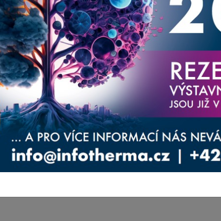
aměřené na váš obor.
ernější produkty, aktuality a služby, které
oucí náklady spojené s energiemi. Zároveň tato
atika energií a úspor v nejbližší době ubírat. Je
měnách přístupu budou některé objekty dlouhodobě
ípadě provozně extrémně nákladné.