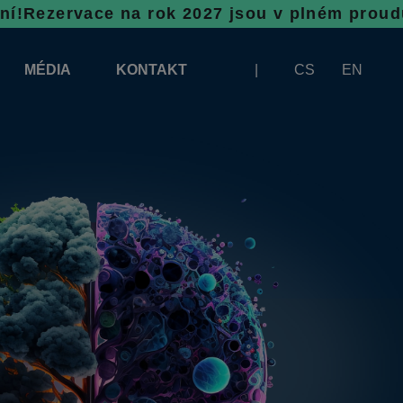
 na rok 2027 jsou v plném proudu, neváhejte
MÉDIA
KONTAKT
CS
EN
LOGA KE STAŽENÍ
BANNERY KE STAŽENÍ
A VYKLÁDKU
ČLÁNKY
ZÁŠTITY VÝSTAVY INFOTHERMA
FOTOGALERIE