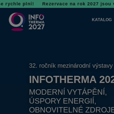
ní! R
ezervace na rok 2027 jsou v plném proud
KATALOG
KATALOG 
PLÁNKY V
32. ročník mezinárodní výstavy
INFOTHERMA 20
MODERNÍ VYTÁPĚNÍ,
ÚSPORY ENERGIÍ,
OBNOVITELNÉ ZDROJ