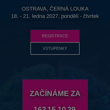
OSTRAVA, ČERNÁ LOUKA
18. - 21. ledna 2027, pondělí - čtvrtek
REGISTRACE
VSTUPENKY
ZAČÍNÁME ZA
163
15
10
28