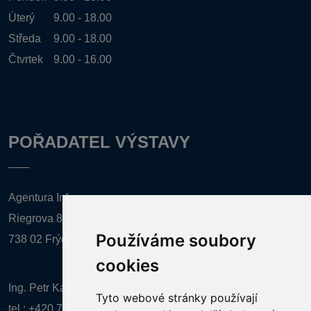
Úterý
9.00 - 18.00
Středa
9.00 - 18.00
Čtvrtek
9.00 - 16.00
POŘADATEL VÝSTAVY
Agentura Inforpres, s.r.o.
Riegrova 857
Používáme soubory
738 02 Frýdek-Místek
cookies
Ing. Petr Kalenda,
Tyto webové stránky používají
tel.:
+420 777 080 867
(EN comunication)