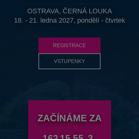
OSTRAVA, ČERNÁ LOUKA
18. - 21. ledna 2027, pondělí - čtvrtek
REGISTRACE
VSTUPENKY
ZAČÍNÁME ZA
162
15
55
1