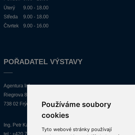
Úterý
9.00 - 18.00
Středa
9.00 - 18.00
Čtvrtek
9.00 - 16.00
POŘADATEL VÝSTAVY
Agentura Inforpres, s.r.o.
Riegrova 857
Používáme soubory
738 02 Frýdek-Místek
cookies
Ing. Petr Kalenda,
Tyto webové stránky používají
tel.:
+420 777 080 867
(EN comunication)