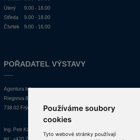
Úterý
9.00 - 18.00
Středa
9.00 - 18.00
Čtvrtek
9.00 - 16.00
POŘADATEL VÝSTAVY
Agentura Inforpres, s.r.o.
Riegrova 857
Používáme soubory
738 02 Frýdek-Místek
cookies
Ing. Petr Kalenda,
Tyto webové stránky používají
tel.:
+420 777 080 867
(EN comunication)