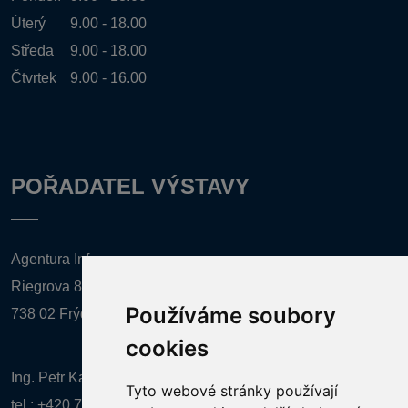
Úterý
9.00 - 18.00
Středa
9.00 - 18.00
Čtvrtek
9.00 - 16.00
POŘADATEL VÝSTAVY
Agentura Inforpres, s.r.o.
Riegrova 857
Používáme soubory
738 02 Frýdek-Místek
cookies
Ing. Petr Kalenda,
Tyto webové stránky používají
tel.:
+420 777 080 867
(EN comunication)