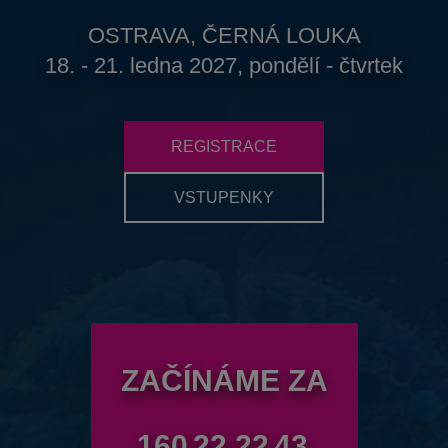
OSTRAVA, ČERNÁ LOUKA
18. - 21. ledna 2027, pondělí - čtvrtek
REGISTRACE
VSTUPENKY
ZAČÍNÁME ZA
160
22
22
42