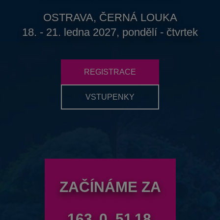
OSTRAVA, ČERNÁ LOUKA
18. - 21. ledna 2027, pondělí - čtvrtek
REGISTRACE
VSTUPENKY
ZAČÍNÁME ZA
163
0
51
17