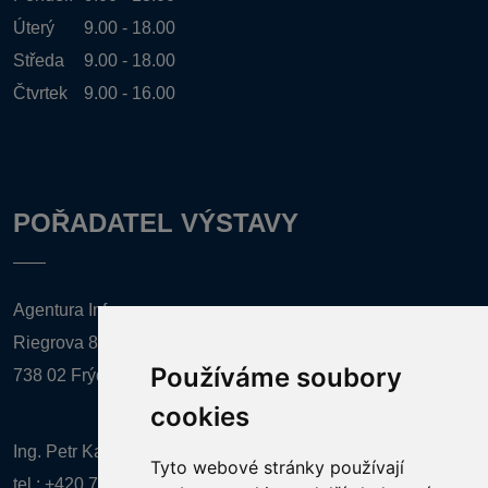
Úterý
9.00 - 18.00
Středa
9.00 - 18.00
Čtvrtek
9.00 - 16.00
POŘADATEL VÝSTAVY
Agentura Inforpres, s.r.o.
Riegrova 857
Používáme soubory
738 02 Frýdek-Místek
cookies
Ing. Petr Kalenda,
Tyto webové stránky používají
tel.:
+420 777 080 867
(EN comunication)