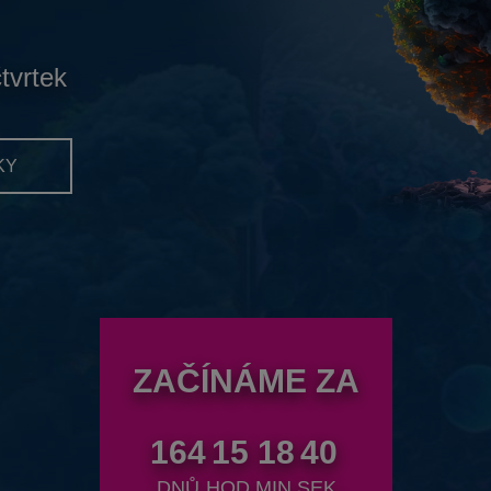
čtvrtek
KY
ZAČÍNÁME ZA
164
15
18
38
DNŮ
HOD.
MIN.
SEK.