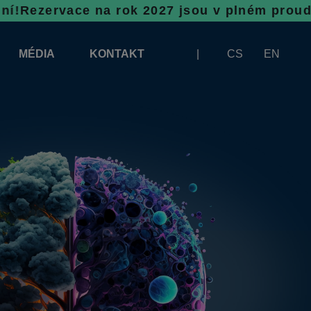
 na rok 2027 jsou v plném proudu, neváhejte
MÉDIA
KONTAKT
CS
EN
LOGA KE STAŽENÍ
BANNERY KE STAŽENÍ
A VYKLÁDKU
ČLÁNKY
ZÁŠTITY VÝSTAVY INFOTHERMA
FOTOGALERIE