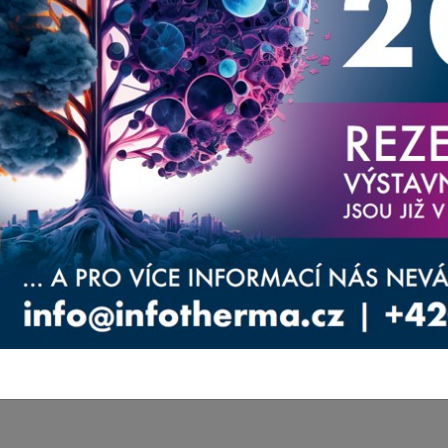
aměřené na váš obor.
ernější produkty, aktuality a služby, které
oucí náklady spojené s energiemi. Zároveň tato
atika energií a úspor v nejbližší době ubírat. Je
měnách přístupu budou některé objekty dlouhodobě
ípadě provozně extrémně nákladné.