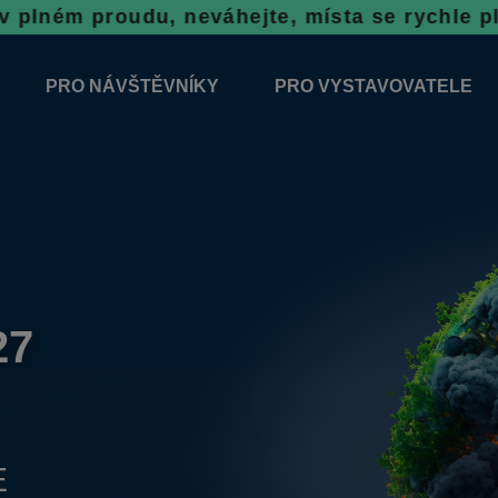
u, neváhejte, místa se rychle plní!
Rezervace
PRO NÁVŠTĚVNÍKY
PRO VYSTAVOVATELE
2026
ODBORNÝ DOPROVODNÝ PROGRAM
ZÁVAZNÁ PŘIHLÁŠKA
ÝSTAVNÍCH PLOCH 2026
VŠEOBECNÉ INFORMACE
INFORMACE K VÝSTAVĚ
SOUTĚŽE
REZERVAČNÍ SYSTÉM N
PORADENSKÉ STÁNKY
TOP VÝROBEK
VSTUPNÉ
27
NOVINKY 2026
E