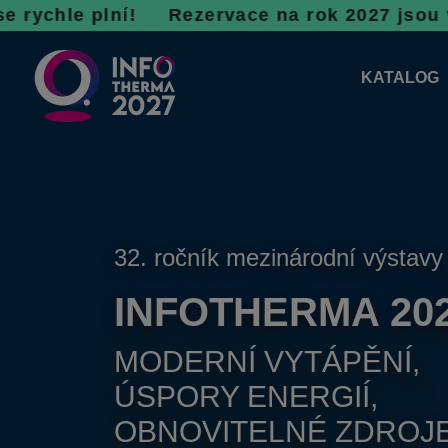
lní! R
ezervace na rok 2027 jsou v plném proud
KATALOG
KATALOG 
PLÁNKY V
32. ročník mezinárodní výstavy
INFOTHERMA 20
MODERNÍ VYTÁPĚNÍ,
ÚSPORY ENERGIÍ,
OBNOVITELNÉ ZDROJ