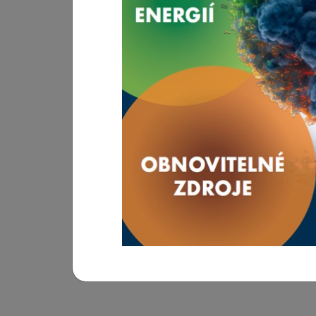
INFOTHERMA 2026
Mezinárodní výstavy, kongresy a další akce z
Hlavním posláním výstavy je prezentovat nejmod
potencionálním zákazníkům dokáží snížit rost
výstava ukazuje směry, kterými se bude problem
zřejmé, že bez inovací, chytrých řešení či z
ekonomicky neudržitelné nebo v nejlepším př
REGISTRACE