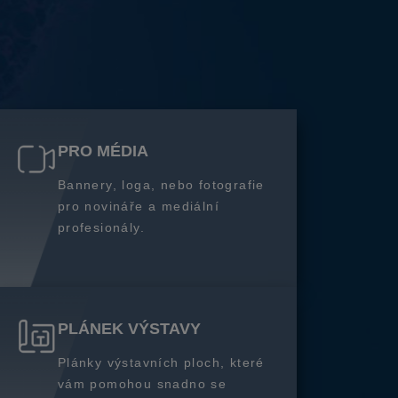
PRO MÉDIA
Bannery, loga, nebo fotografie
pro novináře a mediální
profesionály.
PLÁNEK VÝSTAVY
Plánky výstavních ploch, které
vám pomohou snadno se