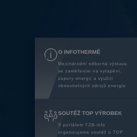
O INFOTHERMĚ
Mezinárodní odborná výstava
se zaměřením na vytápění,
úspory energií a využití
obnovitelných zdrojů energie.
SOUTĚŽ TOP VÝROBEK
S portálem TZB-info
organizujeme soutěž o TOP