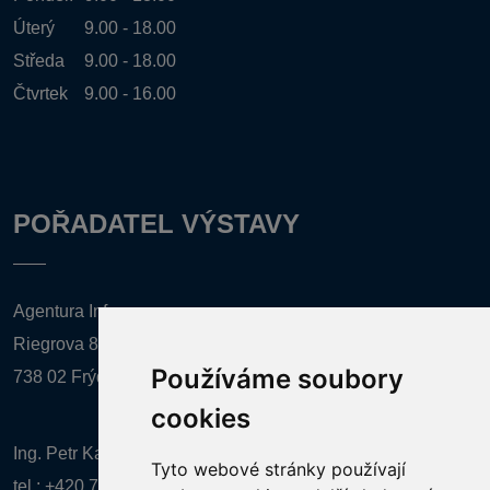
Úterý
9.00 - 18.00
Středa
9.00 - 18.00
Čtvrtek
9.00 - 16.00
POŘADATEL VÝSTAVY
Agentura Inforpres, s.r.o.
Riegrova 857
Používáme soubory
738 02 Frýdek-Místek
cookies
Ing. Petr Kalenda,
Tyto webové stránky používají
tel.:
+420 777 080 867
(EN comunication)